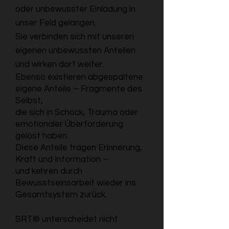
oder unbewusster Einladung in
unser Feld gelangen.
Sie verbinden sich mit unseren
eigenen unbewussten Anteilen
und wirken dort weiter.
Ebenso existieren abgespaltene
eigene Anteile – Fragmente des
Selbst,
die sich in Schock, Trauma oder
emotionaler Überforderung
gelöst haben.
Diese Anteile tragen Erinnerung,
Kraft und Information –
und kehren durch
Bewusstseinsarbeit wieder ins
Gesamtsystem zurück.
SRT® unterscheidet nicht