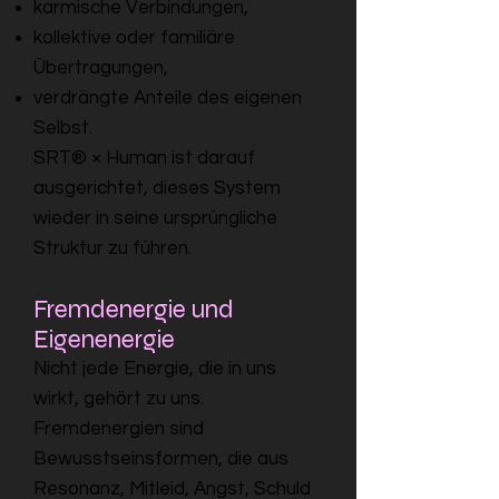
karmische Verbindungen,
kollektive oder familiäre
Übertragungen,
verdrängte Anteile des eigenen
Selbst.
SRT® × Human ist darauf
ausgerichtet, dieses System
wieder in seine ursprüngliche
Struktur zu führen.
Fremdenergie und
Eigenenergie
Nicht jede Energie, die in uns
wirkt, gehört zu uns.
Fremdenergien sind
Bewusstseinsformen, die aus
Resonanz, Mitleid, Angst, Schuld