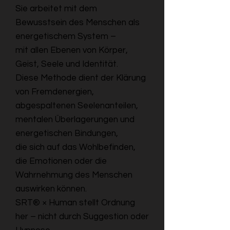
Sie arbeitet mit dem
Bewusstsein des Menschen als
energetischem System –
mit allen Ebenen von Körper,
Geist, Seele und Identität.
Diese Methode dient der Klärung
von Fremdenergien,
abgespaltenen Seelenanteilen,
mentalen Überlagerungen und
energetischen Bindungen,
die sich auf das Wohlbefinden,
die Emotionen oder die
Wahrnehmung des Menschen
auswirken können.
SRT® × Human stellt Ordnung
her – nicht durch Suggestion oder