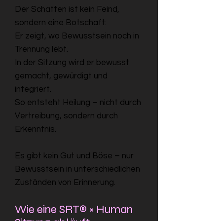
Der Schatten ist kein Feind,
sondern eine Botschaft:
Er zeigt, wo Bewusstsein noch in
Trennung lebt.
In der Sitzung wird er bewusst
gemacht, gewürdigt und
integriert.
So entsteht Heilung – nicht durch
Vertreibung, sondern durch
Erkenntnis.
Es gibt kein Gut und Böse – nur
Bewusstsein in unterschiedlichen
Zuständen von Erinnerung.
Wie eine SRT® × Human