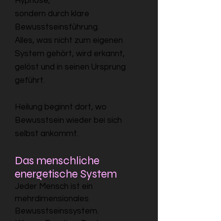
Hypnose,
sondern durch klare
Bewusstseinsführung.
Alles, was nicht zum eigenen
System gehört, wird erkannt,
gelöst und in seinen Ursprung
geführt.
Heilung beginnt dort, wo
Bewusstsein wieder bei sich
selbst ankommt.
Das menschliche
energetische System
Jeder Mensch ist ein
mehrdimensionales
Bewusstseinssystem.