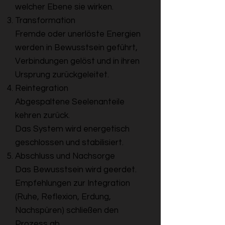
welcher Ebene sie wirken.
Transformation
Fremde oder unerlöste Energien
werden in Bewusstsein geführt,
Verbindungen gelöst und in ihren
Ursprung zurückgeleitet.
Reintegration
Abgespaltene Seelenanteile
kehren zurück.
Das System wird energetisch
geschlossen und stabilisiert.
Abschluss und Nachsorge
Das Bewusstsein wird geerdet.
Empfehlungen zur Integration
(Ruhe, Reflexion, Erdung,
Nachspüren) schließen den
Prozess ab.