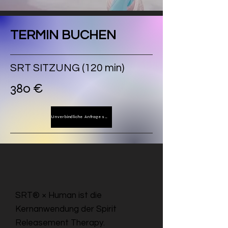
TERMIN BUCHEN
SRT SITZUNG (120 min)
380 €
Unverbindliche Anfrage senden
SRT® × Human ist die
Kernanwendung der Spirit
Releasement Therapy.