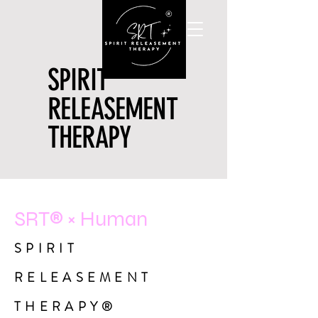
SPIRIT
SPIRIT
RELEASEMENT
RELEASEMENT
THERAPY
THERAPY
SRT® × Human
SPIRIT
RELEASEMENT
THERAPY
®