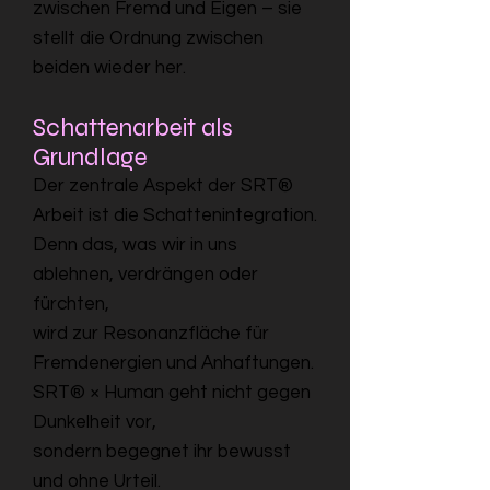
zwischen Fremd und Eigen – sie
stellt die Ordnung zwischen
beiden wieder her.
Schattenarbeit als
Grundlage
Der zentrale Aspekt der SRT®
Arbeit ist die Schattenintegration.
Denn das, was wir in uns
ablehnen, verdrängen oder
fürchten,
wird zur Resonanzfläche für
Fremdenergien und Anhaftungen.
SRT® × Human geht nicht gegen
Dunkelheit vor,
sondern begegnet ihr bewusst
und ohne Urteil.