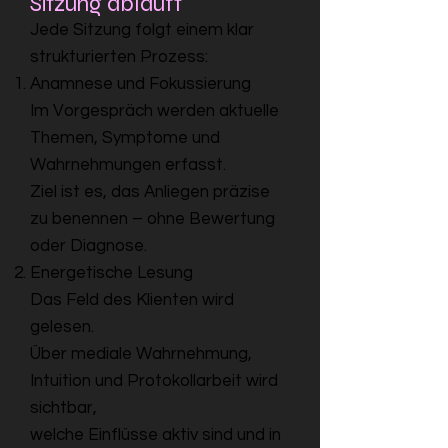
Sitzung abläuft
Jede Sitzung folgt einem klar
strukturierten Prozess:
Anamnese und Fokussierung
Im Vorgespräch werden aktuelle
Themen, Symptome und
Wahrnehmungen erfasst.
Ziel ist es, das Anliegen präzise
zu benennen – ohne Bewertung
oder Diagnose.
Energetische Lesung
Das Feld des Klienten wird
gelesen.
Über mediale Wahrnehmung,
Intuition und Protokollarbeit wird
sichtbar,
welche Einflüsse aktiv sind und in