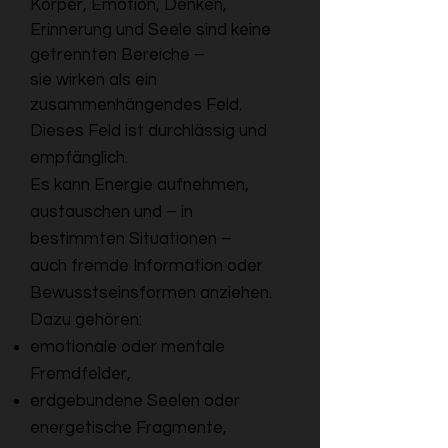
Körper, Emotion, Denken,
Erinnerung und Seele sind keine
getrennten Bereiche –
sie wirken als ein
zusammenhängendes Feld.
Dieses Feld ist durchlässig und
empfänglich.
Es kann Energie aufnehmen,
austauschen und – in
bestimmten Situationen –
auch fremde Information oder
Bewusstseinsformen anziehen.
Dazu gehören:
emotionale oder mentale
Fremdfelder,
erdgebundene Seelen oder
energetische Fragmente,