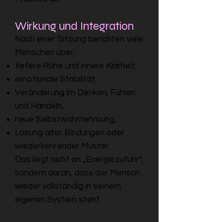
Wirkung und Integration
Nach einer Sitzung berichten viele
Menschen über:
tiefere Ruhe und innere Klarheit,
emotionale Stabilität,
Veränderung im Denken, Fühlen
und Handeln,
neue Selbstwahrnehmung,
Lösung alter Bindungen oder
wiederkehrender Muster.
Das liegt nicht an „Energiezufuhr“,
sondern daran, dass der Mensch
wieder vollständig in seinem
eigenen System steht.