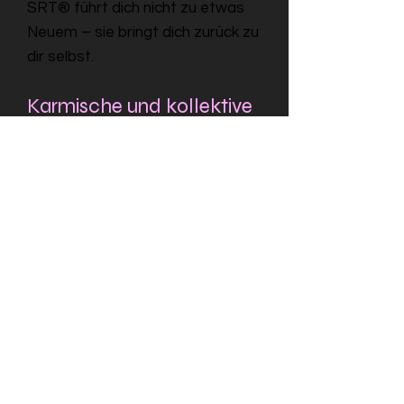
SRT® führt dich nicht zu etwas
Neuem – sie bringt dich zurück zu
dir selbst.
Karmische und kollektive
Aspekte
SRT® × Human wirkt über den
physischen Körper hinaus.
Sie erfasst auch karmische und
kollektive Ebenen –
Bindungen, Schwüre,
Schuldthemen oder
Verstrickungen,
die aus anderen
Lebensstrukturen oder
Ahnenfeldern stammen können.
Diese Ebenen sind keine